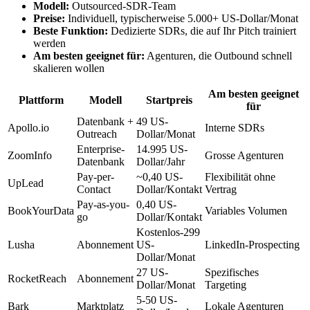
Modell:
Outsourced-SDR-Team
Preise:
Individuell, typischerweise 5.000+ US-Dollar/Monat
Beste Funktion:
Dedizierte SDRs, die auf Ihr Pitch trainiert
werden
Am besten geeignet für:
Agenturen, die Outbound schnell
skalieren wollen
Am besten geeignet
Plattform
Modell
Startpreis
für
Datenbank +
49 US-
Apollo.io
Interne SDRs
Outreach
Dollar/Monat
Enterprise-
14.995 US-
ZoomInfo
Grosse Agenturen
Datenbank
Dollar/Jahr
Pay-per-
~0,40 US-
Flexibilität ohne
UpLead
Contact
Dollar/Kontakt
Vertrag
Pay-as-you-
0,40 US-
BookYourData
Variables Volumen
go
Dollar/Kontakt
Kostenlos-299
Lusha
Abonnement
US-
LinkedIn-Prospecting
Dollar/Monat
27 US-
Spezifisches
RocketReach
Abonnement
Dollar/Monat
Targeting
5-50 US-
Bark
Marktplatz
Lokale Agenturen