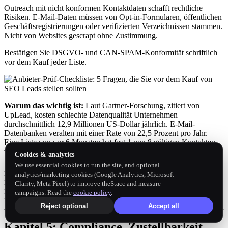
Outreach mit nicht konformen Kontaktdaten schafft rechtliche
Risiken. E-Mail-Daten müssen von Opt-in-Formularen, öffentlichen
Geschäftsregistrierungen oder verifizierten Verzeichnissen stammen.
Nicht von Websites gescrapt ohne Zustimmung.
Bestätigen Sie DSGVO- und CAN-SPAM-Konformität schriftlich
vor dem Kauf jeder Liste.
Warum das wichtig ist:
Laut Gartner-Forschung, zitiert von
UpLead, kosten schlechte Datenqualität Unternehmen
durchschnittlich 12,9 Millionen US-Dollar jährlich. E-Mail-
Datenbanken veralten mit einer Rate von 22,5 Prozent pro Jahr.
Eine Liste von vor 6 Monaten hat fast 1 von 8 gültigen Kontakten
verloren.
Cookies & analytics
We use essential cookies to run the site, and optional
Ein einziger Bulk-Kauf schlechter Daten setzt Ihre Prospecting-
analytics/marketing cookies (Google Analytics, Microsoft
Pipeline um Wochen zurück. Er verschwendet die Outreach-
Clarity, Meta Pixel) to improve theStacc and measure
Kapazität Ihres Vertriebsteams auf tote Kontakte. Und er schädigt
campaigns. Read the
cookie policy
.
Ihren Domain-Ruf, wenn die Bounce-Raten in die Höhe schnellen.
Reject optional
Accept all
Kapitel 5: Compliance, Zustellbarkeit