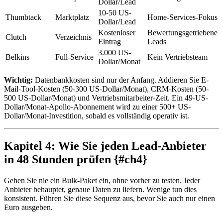
Dollar/Lead
10-50 US-
Thumbtack
Marktplatz
Home-Services-Fokus
Dollar/Lead
Kostenloser
Bewertungsgetriebene
Clutch
Verzeichnis
Eintrag
Leads
3.000 US-
Belkins
Full-Service
Kein Vertriebsteam
Dollar/Monat
Wichtig:
Datenbankkosten sind nur der Anfang. Addieren Sie E-
Mail-Tool-Kosten (50-300 US-Dollar/Monat), CRM-Kosten (50-
500 US-Dollar/Monat) und Vertriebsmitarbeiter-Zeit. Ein 49-US-
Dollar/Monat-Apollo-Abonnement wird zu einer 500+ US-
Dollar/Monat-Investition, sobald es vollständig operativ ist.
Kapitel 4: Wie Sie jeden Lead-Anbieter
in 48 Stunden prüfen {#ch4}
Gehen Sie nie ein Bulk-Paket ein, ohne vorher zu testen. Jeder
Anbieter behauptet, genaue Daten zu liefern. Wenige tun dies
konsistent. Führen Sie diese Sequenz aus, bevor Sie auch nur einen
Euro ausgeben.