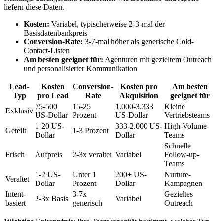
liefern diese Daten.
Kosten:
Variabel, typischerweise 2-3-mal der
Basisdatenbankpreis
Conversion-Rate:
3-7-mal höher als generische Cold-
Contact-Listen
Am besten geeignet für:
Agenturen mit gezieltem Outreach
und personalisierter Kommunikation
Lead-
Kosten
Conversion-
Kosten pro
Am besten
Typ
pro Lead
Rate
Akquisition
geeignet für
75-500
15-25
1.000-3.333
Kleine
Exklusiv
US-Dollar
Prozent
US-Dollar
Vertriebsteams
1-20 US-
333-2.000 US-
High-Volume-
Geteilt
1-3 Prozent
Dollar
Dollar
Teams
Schnelle
Frisch
Aufpreis
2-3x veraltet
Variabel
Follow-up-
Teams
1-2 US-
Unter 1
200+ US-
Nurture-
Veraltet
Dollar
Prozent
Dollar
Kampagnen
Intent-
3-7x
Gezieltes
2-3x Basis
Variabel
basiert
generisch
Outreach