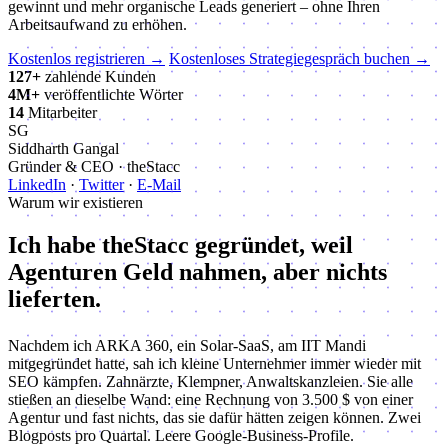
gewinnt und mehr organische Leads generiert – ohne Ihren
Arbeitsaufwand zu erhöhen.
Kostenlos registrieren
→
Kostenloses Strategiegespräch buchen →
127+
zahlende Kunden
4M+
veröffentlichte Wörter
14
Mitarbeiter
SG
Siddharth Gangal
Gründer & CEO · theStacc
LinkedIn
·
Twitter
·
E-Mail
Warum wir existieren
Ich habe theStacc gegründet, weil
Agenturen Geld nahmen, aber nichts
lieferten.
Nachdem ich ARKA 360, ein Solar-SaaS, am IIT Mandi
mitgegründet hatte, sah ich kleine Unternehmer immer wieder mit
SEO kämpfen. Zahnärzte, Klempner, Anwaltskanzleien. Sie alle
stießen an dieselbe Wand: eine Rechnung von 3.500 $ von einer
Agentur und fast nichts, das sie dafür hätten zeigen können. Zwei
Blogposts pro Quartal. Leere Google-Business-Profile.