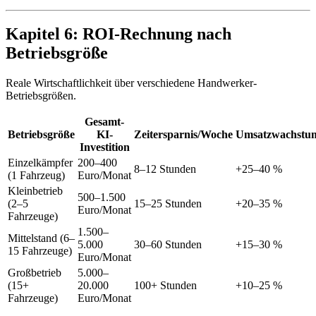
Kapitel 6: ROI-Rechnung nach
Betriebsgröße
Reale Wirtschaftlichkeit über verschiedene Handwerker-
Betriebsgrößen.
Gesamt-
Betriebsgröße
KI-
Zeitersparnis/Woche
Umsatzwachstu
Investition
Einzelkämpfer
200–400
8–12 Stunden
+25–40 %
(1 Fahrzeug)
Euro/Monat
Kleinbetrieb
500–1.500
(2–5
15–25 Stunden
+20–35 %
Euro/Monat
Fahrzeuge)
1.500–
Mittelstand (6–
5.000
30–60 Stunden
+15–30 %
15 Fahrzeuge)
Euro/Monat
Großbetrieb
5.000–
(15+
20.000
100+ Stunden
+10–25 %
Fahrzeuge)
Euro/Monat