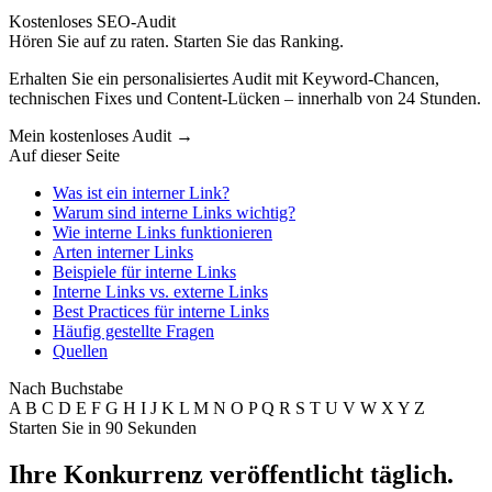
Kostenloses SEO-Audit
Hören Sie auf zu raten. Starten Sie das Ranking.
Erhalten Sie ein personalisiertes Audit mit Keyword-Chancen,
technischen Fixes und Content-Lücken – innerhalb von 24 Stunden.
Mein kostenloses Audit
→
Auf dieser Seite
Was ist ein interner Link?
Warum sind interne Links wichtig?
Wie interne Links funktionieren
Arten interner Links
Beispiele für interne Links
Interne Links vs. externe Links
Best Practices für interne Links
Häufig gestellte Fragen
Quellen
Nach Buchstabe
A
B
C
D
E
F
G
H
I
J
K
L
M
N
O
P
Q
R
S
T
U
V
W
X
Y
Z
Starten Sie in 90 Sekunden
Ihre Konkurrenz veröffentlicht täglich.