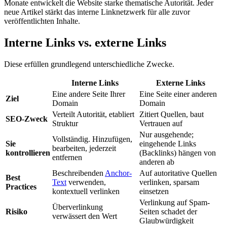
Monate entwickelt die Website starke thematische Autorität. Jeder
neue Artikel stärkt das interne Linknetzwerk für alle zuvor
veröffentlichten Inhalte.
Interne Links vs. externe Links
Diese erfüllen grundlegend unterschiedliche Zwecke.
Interne Links
Externe Links
Eine andere Seite Ihrer
Eine Seite einer anderen
Ziel
Domain
Domain
Verteilt Autorität, etabliert
Zitiert Quellen, baut
SEO-Zweck
Struktur
Vertrauen auf
Nur ausgehende;
Vollständig. Hinzufügen,
Sie
eingehende Links
bearbeiten, jederzeit
kontrollieren
(Backlinks) hängen von
entfernen
anderen ab
Beschreibenden
Anchor-
Auf autoritative Quellen
Best
Text
verwenden,
verlinken, sparsam
Practices
kontextuell verlinken
einsetzen
Verlinkung auf Spam-
Überverlinkung
Risiko
Seiten schadet der
verwässert den Wert
Glaubwürdigkeit