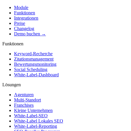
Module
Funktionen
Integrationen
Preise
Changelog
Demo buchen →
Funktionen
Keyword-Recherche
Zitationsmanagement
Bewertungsmonitoring
Social Scheduling
White-Label-Dashboard
Lösungen
Agenturen
Multi-Standort
Franchises
Kleine Unternehmen
White-Label-SEO
White-Label Lokales SEO
White-Label-Reporting