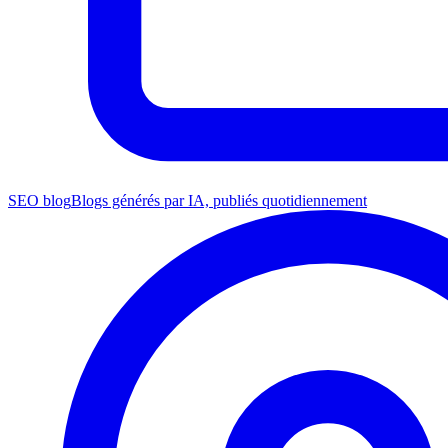
SEO blog
Blogs générés par IA, publiés quotidiennement