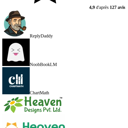
4,9
d'après
127 avis
ReplyDaddy
NoobBookLM
ChartMath