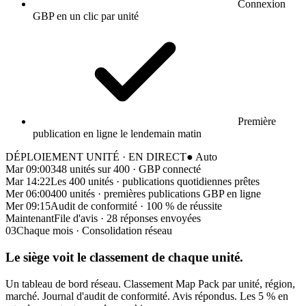
Connexion
GBP en un clic par unité
Première
publication en ligne le lendemain matin
DÉPLOIEMENT UNITÉ · EN DIRECT
● Auto
Mar 09:00
348 unités sur 400 · GBP connecté
Mar 14:22
Les 400 unités · publications quotidiennes prêtes
Mer 06:00
400 unités · premières publications GBP en ligne
Mer 09:15
Audit de conformité · 100 % de réussite
Maintenant
File d'avis · 28 réponses envoyées
03
Chaque mois · Consolidation réseau
Le siège voit
le classement de chaque unité.
Un tableau de bord réseau. Classement Map Pack par unité, région,
marché. Journal d'audit de conformité. Avis répondus. Les 5 % en