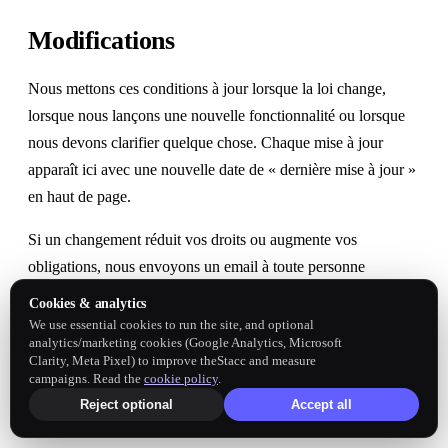
Modifications
Nous mettons ces conditions à jour lorsque la loi change,
lorsque nous lançons une nouvelle fonctionnalité ou lorsque
nous devons clarifier quelque chose. Chaque mise à jour
apparaît ici avec une nouvelle date de « dernière mise à jour »
en haut de page.
Si un changement réduit vos droits ou augmente vos
obligations, nous envoyons un email à toute personne
disposant d\'un compte actif au moins 30 jours avant l\'entrée
Cookies & analytics
en vigueur des nouvelles conditions. Si vous continuez à
We use essential cookies to run the site, and optional
analytics/marketing cookies (Google Analytics, Microsoft
utiliser le produit après ce délai de 30 jours, vous acceptez les
Clarity, Meta Pixel) to improve theStacc and measure
nouvelles conditions. Si vous ne les acceptez pas, résiliez
campaigns. Read the
cookie policy
.
avant la fin du délai et nous vous rembourserons tout montant
Reject optional
Accept all
payé d\'avance couvrant la période postérieure à l\'entrée en