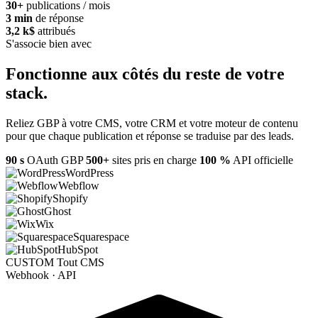
30+
publications / mois
3 min
de réponse
3,2 k$
attribués
S'associe bien avec
Fonctionne aux côtés
du reste de votre
stack.
Reliez GBP à votre CMS, votre CRM et votre moteur de contenu
pour que chaque publication et réponse se traduise par des leads.
90 s
OAuth GBP
500+
sites pris en charge
100 %
API officielle
WordPress
Webflow
Shopify
Ghost
Wix
Squarespace
HubSpot
CUSTOM
Tout CMS
Webhook · API