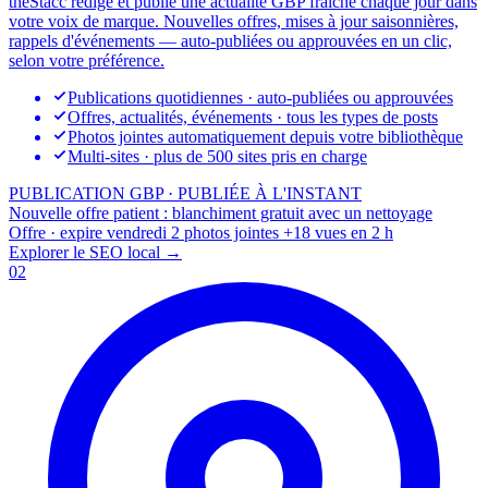
theStacc rédige et publie une actualité GBP fraîche chaque jour dans
votre voix de marque. Nouvelles offres, mises à jour saisonnières,
rappels d'événements — auto-publiées ou approuvées en un clic,
selon votre préférence.
Publications quotidiennes · auto-publiées ou approuvées
Offres, actualités, événements · tous les types de posts
Photos jointes automatiquement depuis votre bibliothèque
Multi-sites · plus de 500 sites pris en charge
PUBLICATION GBP · PUBLIÉE À L'INSTANT
Nouvelle offre patient : blanchiment gratuit avec un nettoyage
Offre · expire vendredi
2 photos jointes
+18 vues en 2 h
Explorer le SEO local
→
02