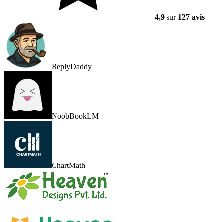
4,9
sur
127 avis
ReplyDaddy
NoobBookLM
ChartMath