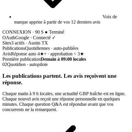
Voix de
marque apprise à partir de vos 12 derniers avis
CONNEXION · 90 S
● Terminé
OAuth
Google · Connecté ✓
Sites
3 actifs · Austin TX
Publications
Quotidiennes · auto-publiées
Avis
Réponse auto 4★+ · approbation < 3★
Première publication
Demain à 09:00 locales
02
Quotidien · autopilote
Les publications partent.
Les avis reçoivent une
réponse.
Chaque matin à 9 h locales, une actualité GBP fraîche est en ligne.
Chaque nouvel avis reçoit une réponse personnelle en quelques
minutes. Chaque question Q&A est répondue avant que vos
concurrents ne la remarquent.