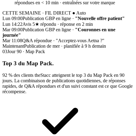
répondues en < 10 min · entraînées sur votre marque
CETTE SEMAINE · FIL DIRECT
● Auto
Lun 09:00
Publication GBP en ligne ·
"Nouvelle offre patient"
Lun 14:22
Avis 5★ répondu · réponse en 2 min
Mar 09:00
Publication GBP en ligne ·
"Couronnes en une
journée"
Mar 11:08
Q&A répondue · "Acceptez-vous Aetna ?"
Maintenant
Publication de mer · planifiée à 9 h demain
03
Jour 90 · Map Pack
Top 3 du
Map Pack.
92 % des clients theStacc atteignent le top 3 du Map Pack en 90
jours. La combinaison de publications quotidiennes, de réponses
rapides, de Q&A répondues et d'un suivi constant est ce que Google
récompense.