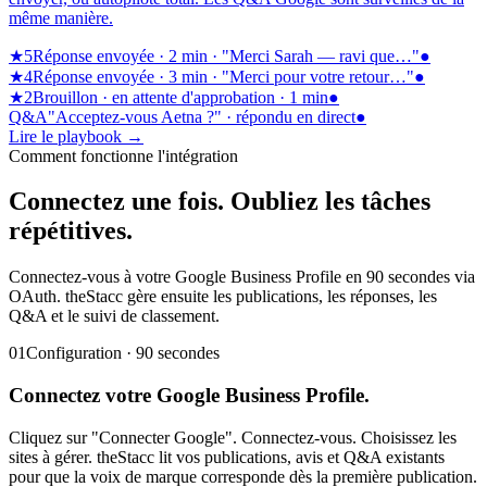
même manière.
★5
Réponse envoyée · 2 min · "Merci Sarah — ravi que…"
●
★4
Réponse envoyée · 3 min · "Merci pour votre retour…"
●
★2
Brouillon · en attente d'approbation · 1 min
●
Q&A
"Acceptez-vous Aetna ?" · répondu en direct
●
Lire le playbook
→
Comment fonctionne l'intégration
Connectez une fois.
Oubliez les tâches
répétitives.
Connectez-vous à votre Google Business Profile en 90 secondes via
OAuth. theStacc gère ensuite les publications, les réponses, les
Q&A et le suivi de classement.
01
Configuration · 90 secondes
Connectez votre
Google Business Profile.
Cliquez sur "Connecter Google". Connectez-vous. Choisissez les
sites à gérer. theStacc lit vos publications, avis et Q&A existants
pour que la voix de marque corresponde dès la première publication.