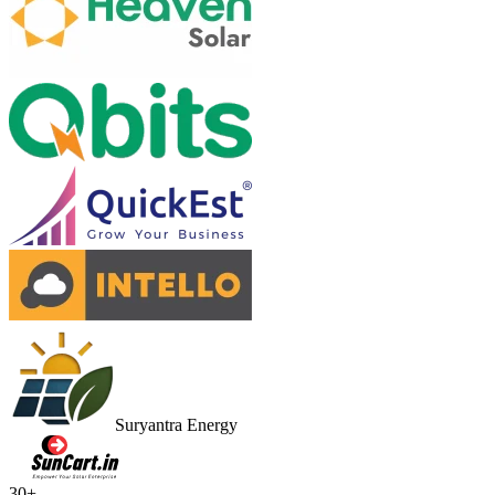
Suryantra Energy
30
+