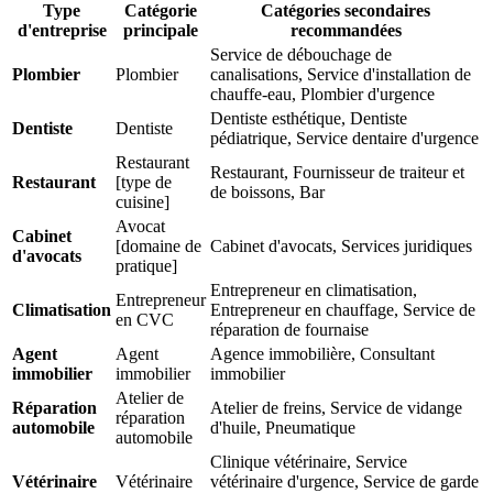
Type
Catégorie
Catégories secondaires
d'entreprise
principale
recommandées
Service de débouchage de
Plombier
Plombier
canalisations, Service d'installation de
chauffe-eau, Plombier d'urgence
Dentiste esthétique, Dentiste
Dentiste
Dentiste
pédiatrique, Service dentaire d'urgence
Restaurant
Restaurant, Fournisseur de traiteur et
Restaurant
[type de
de boissons, Bar
cuisine]
Avocat
Cabinet
[domaine de
Cabinet d'avocats, Services juridiques
d'avocats
pratique]
Entrepreneur en climatisation,
Entrepreneur
Climatisation
Entrepreneur en chauffage, Service de
en CVC
réparation de fournaise
Agent
Agent
Agence immobilière, Consultant
immobilier
immobilier
immobilier
Atelier de
Réparation
Atelier de freins, Service de vidange
réparation
automobile
d'huile, Pneumatique
automobile
Clinique vétérinaire, Service
Vétérinaire
Vétérinaire
vétérinaire d'urgence, Service de garde