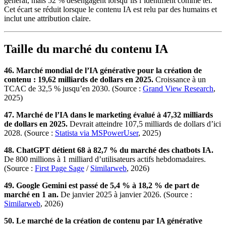
général, mais 52 % désengagent lorsqu’ils l’identifient comme tel.
Cet écart se réduit lorsque le contenu IA est relu par des humains et
inclut une attribution claire.
Taille du marché du contenu IA
46. Marché mondial de l’IA générative pour la création de
contenu : 19,62 milliards de dollars en 2025.
Croissance à un
TCAC de 32,5 % jusqu’en 2030. (Source :
Grand View Research
,
2025)
47. Marché de l’IA dans le marketing évalué à 47,32 milliards
de dollars en 2025.
Devrait atteindre 107,5 milliards de dollars d’ici
2028. (Source :
Statista via MSPowerUser
, 2025)
48. ChatGPT détient 68 à 82,7 % du marché des chatbots IA.
De 800 millions à 1 milliard d’utilisateurs actifs hebdomadaires.
(Source :
First Page Sage
/
Similarweb
, 2026)
49. Google Gemini est passé de 5,4 % à 18,2 % de part de
marché en 1 an.
De janvier 2025 à janvier 2026. (Source :
Similarweb
, 2026)
50. Le marché de la création de contenu par IA générative