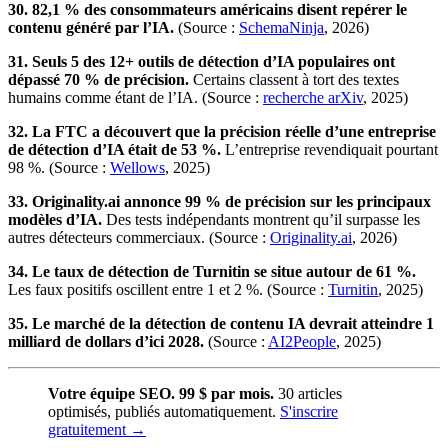
30. 82,1 % des consommateurs américains disent repérer le
contenu généré par l’IA.
(Source :
SchemaNinja
, 2026)
31. Seuls 5 des 12+ outils de détection d’IA populaires ont
dépassé 70 % de précision.
Certains classent à tort des textes
humains comme étant de l’IA. (Source :
recherche arXiv
, 2025)
32. La FTC a découvert que la précision réelle d’une entreprise
de détection d’IA était de 53 %.
L’entreprise revendiquait pourtant
98 %. (Source :
Wellows
, 2025)
33. Originality.ai annonce 99 % de précision sur les principaux
modèles d’IA.
Des tests indépendants montrent qu’il surpasse les
autres détecteurs commerciaux. (Source :
Originality.ai
, 2026)
34. Le taux de détection de Turnitin se situe autour de 61 %.
Les faux positifs oscillent entre 1 et 2 %. (Source :
Turnitin
, 2025)
35. Le marché de la détection de contenu IA devrait atteindre 1
milliard de dollars d’ici 2028.
(Source :
AI2People
, 2025)
Votre équipe SEO. 99 $ par mois.
30 articles
optimisés, publiés automatiquement.
S'inscrire
gratuitement →