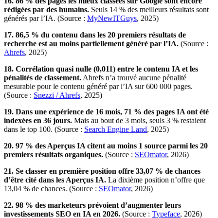
16. 86 % des pages les mieux classées sur Google sont encore
rédigées par des humains.
Seuls 14 % des meilleurs résultats sont
générés par l’IA. (Source :
MyNewITGuys
, 2025)
17. 86,5 % du contenu dans les 20 premiers résultats de
recherche est au moins partiellement généré par l’IA.
(Source :
Ahrefs
, 2025)
18. Corrélation quasi nulle (0,011) entre le contenu IA et les
pénalités de classement.
Ahrefs n’a trouvé aucune pénalité
mesurable pour le contenu généré par l’IA sur 600 000 pages.
(Source :
Snezzi / Ahrefs
, 2025)
19. Dans une expérience de 16 mois, 71 % des pages IA ont été
indexées en 36 jours.
Mais au bout de 3 mois, seuls 3 % restaient
dans le top 100. (Source :
Search Engine Land
, 2025)
20. 97 % des Aperçus IA citent au moins 1 source parmi les 20
premiers résultats organiques.
(Source :
SEOmator
, 2026)
21. Se classer en première position offre 33,07 % de chances
d’être cité dans les Aperçus IA.
La dixième position n’offre que
13,04 % de chances. (Source :
SEOmator
, 2026)
22. 98 % des marketeurs prévoient d’augmenter leurs
investissements SEO en IA en 2026.
(Source :
Typeface
, 2026)