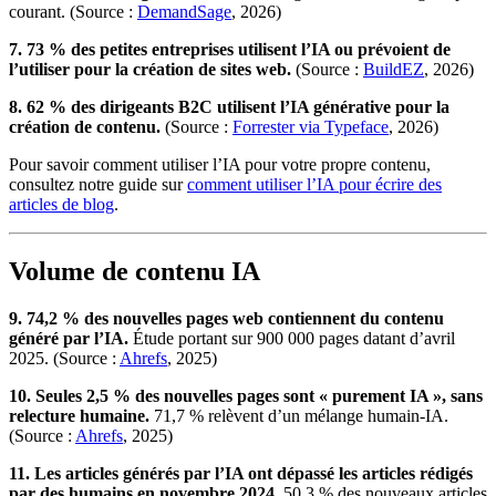
courant. (Source :
DemandSage
, 2026)
7. 73 % des petites entreprises utilisent l’IA ou prévoient de
l’utiliser pour la création de sites web.
(Source :
BuildEZ
, 2026)
8. 62 % des dirigeants B2C utilisent l’IA générative pour la
création de contenu.
(Source :
Forrester via Typeface
, 2026)
Pour savoir comment utiliser l’IA pour votre propre contenu,
consultez notre guide sur
comment utiliser l’IA pour écrire des
articles de blog
.
Volume de contenu IA
9. 74,2 % des nouvelles pages web contiennent du contenu
généré par l’IA.
Étude portant sur 900 000 pages datant d’avril
2025. (Source :
Ahrefs
, 2025)
10. Seules 2,5 % des nouvelles pages sont « purement IA », sans
relecture humaine.
71,7 % relèvent d’un mélange humain-IA.
(Source :
Ahrefs
, 2025)
11. Les articles générés par l’IA ont dépassé les articles rédigés
par des humains en novembre 2024.
50,3 % des nouveaux articles