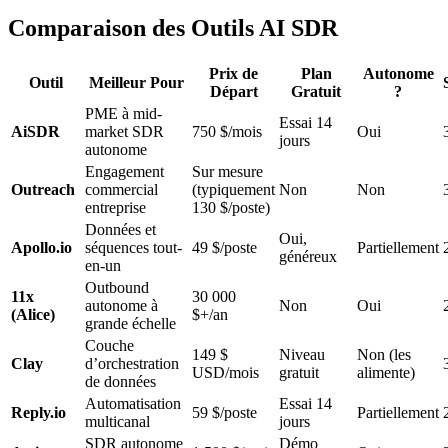
Comparaison des Outils AI SDR
Prix de
Plan
Autonome
Outil
Meilleur Pour
Départ
Gratuit
?
PME à mid-
Essai 14
AiSDR
market SDR
750 $/mois
Oui
jours
autonome
Engagement
Sur mesure
Outreach
commercial
(typiquement
Non
Non
entreprise
130 $/poste)
Données et
Oui,
Apollo.io
séquences tout-
49 $/poste
Partiellement
généreux
en-un
Outbound
11x
30 000
autonome à
Non
Oui
(Alice)
$+/an
grande échelle
Couche
149 $
Niveau
Non (les
Clay
d’orchestration
USD/mois
gratuit
alimente)
de données
Automatisation
Essai 14
Reply.io
59 $/poste
Partiellement
multicanal
jours
SDR autonome
Démo