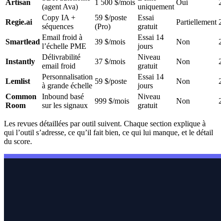
Artisan
1 500 $/mois
Oui
(agent Ava)
uniquement
Copy IA +
59 $/poste
Essai
Regie.ai
Partiellement
séquences
(Pro)
gratuit
Email froid à
Essai 14
Smartlead
39 $/mois
Non
l’échelle PME
jours
Délivrabilité
Niveau
Instantly
37 $/mois
Non
email froid
gratuit
Personnalisation
Essai 14
Lemlist
59 $/poste
Non
à grande échelle
jours
Common
Inbound basé
Niveau
999 $/mois
Non
Room
sur les signaux
gratuit
Les revues détaillées par outil suivent. Chaque section explique à
qui l’outil s’adresse, ce qu’il fait bien, ce qui lui manque, et le détail
du score.