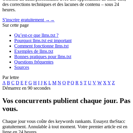
des corrections techniques et des lacunes de contenu – sous 24
heures.
S'inscrire gratuitement →
→
Sur cette page
Qu’est-ce que llms.txt ?
Pourquoi llms.txt est important
Comment fonctionne llms.txt
Exemples de llms.txt
Bonnes pratiques pour llms.txt
Questions fréquentes
Sources
Par lettre
A
B
C
D
E
F
G
H
I
J
K
L
M
N
O
P
Q
R
S
T
U
V
W
X
Y
Z
Démarrez en 90 secondes
Vos concurrents publient chaque jour.
Pas
vous.
Chaque jour vous coûte des keywords rankants. Essayez theStacc
gratuitement. Annulable à tout moment. Votre premier article est en
ligne en 24 heures.