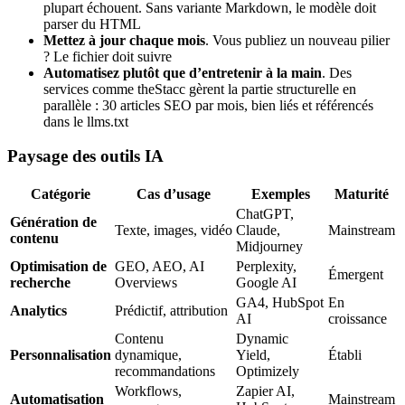
plupart échouent. Sans variante Markdown, le modèle doit
parser du HTML
Mettez à jour chaque mois
. Vous publiez un nouveau pilier
? Le fichier doit suivre
Automatisez plutôt que d’entretenir à la main
. Des
services comme theStacc gèrent la partie structurelle en
parallèle : 30 articles SEO par mois, bien liés et référencés
dans le llms.txt
Paysage des outils IA
Catégorie
Cas d’usage
Exemples
Maturité
ChatGPT,
Génération de
Texte, images, vidéo
Claude,
Mainstream
contenu
Midjourney
Optimisation de
GEO, AEO, AI
Perplexity,
Émergent
recherche
Overviews
Google AI
GA4, HubSpot
En
Analytics
Prédictif, attribution
AI
croissance
Contenu
Dynamic
Personnalisation
dynamique,
Yield,
Établi
recommandations
Optimizely
Workflows,
Zapier AI,
Automatisation
Mainstream