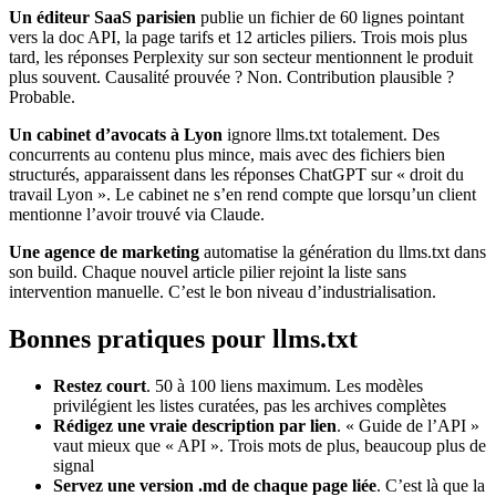
Un éditeur SaaS parisien
publie un fichier de 60 lignes pointant
vers la doc API, la page tarifs et 12 articles piliers. Trois mois plus
tard, les réponses Perplexity sur son secteur mentionnent le produit
plus souvent. Causalité prouvée ? Non. Contribution plausible ?
Probable.
Un cabinet d’avocats à Lyon
ignore llms.txt totalement. Des
concurrents au contenu plus mince, mais avec des fichiers bien
structurés, apparaissent dans les réponses ChatGPT sur « droit du
travail Lyon ». Le cabinet ne s’en rend compte que lorsqu’un client
mentionne l’avoir trouvé via Claude.
Une agence de marketing
automatise la génération du llms.txt dans
son build. Chaque nouvel article pilier rejoint la liste sans
intervention manuelle. C’est le bon niveau d’industrialisation.
Bonnes pratiques pour llms.txt
Restez court
. 50 à 100 liens maximum. Les modèles
privilégient les listes curatées, pas les archives complètes
Rédigez une vraie description par lien
. « Guide de l’API »
vaut mieux que « API ». Trois mots de plus, beaucoup plus de
signal
Servez une version .md de chaque page liée
. C’est là que la