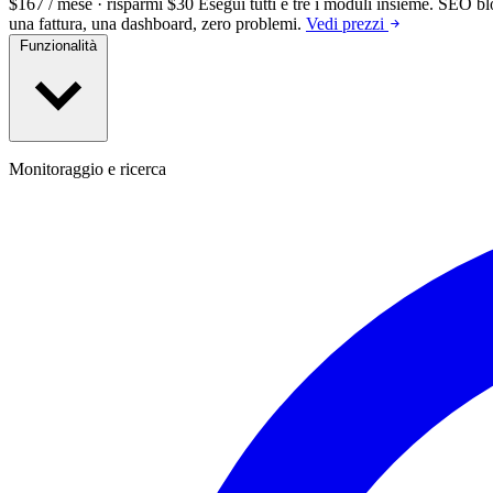
$167 / mese · risparmi $30
Esegui tutti e tre i moduli insieme.
SEO blo
una fattura, una dashboard, zero problemi.
Vedi prezzi
Funzionalità
Monitoraggio e ricerca