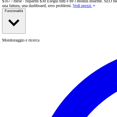
$167 / mese · risparmi $30
Esegui tutti e tre i moduli insieme.
SEO blo
una fattura, una dashboard, zero problemi.
Vedi prezzi
Funzionalità
Monitoraggio e ricerca