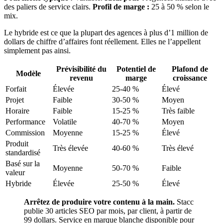
des paliers de service clairs.
Profil de marge :
25 à 50 % selon le
mix.
Le hybride est ce que la plupart des agences à plus d’1 million de
dollars de chiffre d’affaires font réellement. Elles ne l’appellent
simplement pas ainsi.
Prévisibilité du
Potentiel de
Plafond de
Modèle
revenu
marge
croissance
Forfait
Élevée
25-40 %
Élevé
Projet
Faible
30-50 %
Moyen
Horaire
Faible
15-25 %
Très faible
Performance
Volatile
40-70 %
Moyen
Commission
Moyenne
15-25 %
Élevé
Produit
Très élevée
40-60 %
Très élevé
standardisé
Basé sur la
Moyenne
50-70 %
Faible
valeur
Hybride
Élevée
25-50 %
Élevé
Arrêtez de produire votre contenu à la main.
Stacc
publie 30 articles SEO par mois, par client, à partir de
99 dollars. Service en marque blanche disponible pour