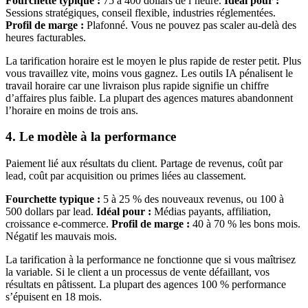
Fourchette typique :
75 à 400 dollars de l’heure.
Idéal pour :
Sessions stratégiques, conseil flexible, industries réglementées.
Profil de marge :
Plafonné. Vous ne pouvez pas scaler au-delà des
heures facturables.
La tarification horaire est le moyen le plus rapide de rester petit. Plus
vous travaillez vite, moins vous gagnez. Les outils IA pénalisent le
travail horaire car une livraison plus rapide signifie un chiffre
d’affaires plus faible. La plupart des agences matures abandonnent
l’horaire en moins de trois ans.
4. Le modèle à la performance
Paiement lié aux résultats du client. Partage de revenus, coût par
lead, coût par acquisition ou primes liées au classement.
Fourchette typique :
5 à 25 % des nouveaux revenus, ou 100 à
500 dollars par lead.
Idéal pour :
Médias payants, affiliation,
croissance e-commerce.
Profil de marge :
40 à 70 % les bons mois.
Négatif les mauvais mois.
La tarification à la performance ne fonctionne que si vous maîtrisez
la variable. Si le client a un processus de vente défaillant, vos
résultats en pâtissent. La plupart des agences 100 % performance
s’épuisent en 18 mois.