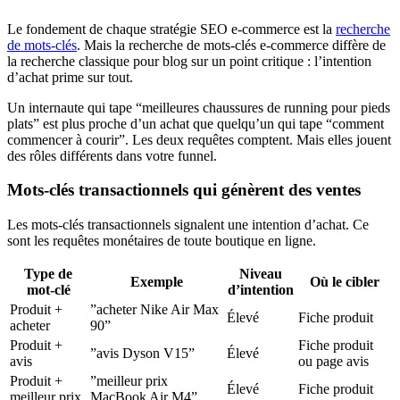
Le fondement de chaque stratégie SEO e-commerce est la
recherche
de mots-clés
. Mais la recherche de mots-clés e-commerce diffère de
la recherche classique pour blog sur un point critique : l’intention
d’achat prime sur tout.
Un internaute qui tape “meilleures chaussures de running pour pieds
plats” est plus proche d’un achat que quelqu’un qui tape “comment
commencer à courir”. Les deux requêtes comptent. Mais elles jouent
des rôles différents dans votre funnel.
Mots-clés transactionnels qui génèrent des ventes
Les mots-clés transactionnels signalent une intention d’achat. Ce
sont les requêtes monétaires de toute boutique en ligne.
Type de
Niveau
Exemple
Où le cibler
mot-clé
d’intention
Produit +
”acheter Nike Air Max
Élevé
Fiche produit
acheter
90”
Produit +
Fiche produit
”avis Dyson V15”
Élevé
avis
ou page avis
Produit +
”meilleur prix
Élevé
Fiche produit
meilleur prix
MacBook Air M4”