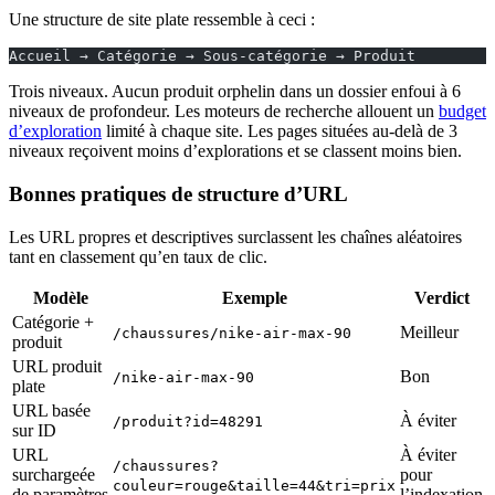
Une structure de site plate ressemble à ceci :
Accueil → Catégorie → Sous-catégorie → Produit
Trois niveaux. Aucun produit orphelin dans un dossier enfoui à 6
niveaux de profondeur. Les moteurs de recherche allouent un
budget
d’exploration
limité à chaque site. Les pages situées au-delà de 3
niveaux reçoivent moins d’explorations et se classent moins bien.
Bonnes pratiques de structure d’URL
Les URL propres et descriptives surclassent les chaînes aléatoires
tant en classement qu’en taux de clic.
Modèle
Exemple
Verdict
Catégorie +
Meilleur
/chaussures/nike-air-max-90
produit
URL produit
Bon
/nike-air-max-90
plate
URL basée
À éviter
/produit?id=48291
sur ID
URL
À éviter
/chaussures?
surchargeée
pour
couleur=rouge&taille=44&tri=prix
de paramètres
l’indexation