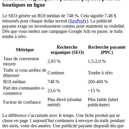
boutiques en ligne
Le SEO génère un ROI médian de 748 %. Cela signifie 7,48 $
retournés pour chaque dollar investi (
SeoProfy
). La publicité
payante exige un investissement continu pour maintenir sa visibilité.
Dès que vous mettez une campagne Google Ads en pause, le trafic
tombe à zéro.
Recherche
Recherche payante
Métrique
organique (SEO)
(PPC)
Taux de conversion
2,93 %
1,5-2,0 %
moyen
Trafic si vous arrêtez de
Continue
Tombe à zéro
dépenser
ROI médian
748 %
200-400 %
Part des commandes e-
23,6 %
~15 %
commerce
Plus élevé (résultat
Plus faible (label
Facteur de confiance
mérité)
publicitaire)
La différence s’accumule avec le temps. Une fiche produit qui se
classe en page 1 aujourd’hui continuera à envoyer du trafic pendant
des mois, voire des années. Une publicité payante disparaît dès que