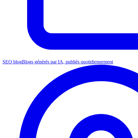
SEO blog
Blogs générés par IA, publiés quotidiennement