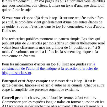
le plus rapidement. Liez vos pages les plus autoritaires vers les cibles
que vous souhaitez voir citées. Utilisez un texte d’ancrage descriptif
qui renforce le sujet.
Si vous vous classez déjà dans le top 10 sur une requête mais n’êtes
pas cité, le problème vient généralement d’une des autres étapes de
ce guide. Si vous n’êtes pas dans le top 10, concentrez-vous d’abord
là-dessus.
Nos recherches publiées montrent un pattern simple. Les sites qui
publient plus de 20 articles par mois dans un cluster thématique serré
voient leurs classements moyens grimper de 14 positions en 4 à 6
mois. Ce volume construit à la fois le classement organique et la
couverture en éventail.
Pour les mécanismes d’accès au top 10, lisez nos guides sur
la
construction de l’autorité thématique
et
la rédaction d’articles de
blog qui se classent
.
Pourquoi cette étape compte :
se classer dans le top 10 est le
garde-barrière. Ignorez-le et rien d’autre ne se cumule. Chaque autre
étape ici amplifie une présence organique existante.
Conseil pro :
ne chassez pas d’abord les termes à fort volume.
Commencez par les requêtes longue traîne en format question où les
AI Overviews se déclenchent le plus souvent. Elles se classent plus