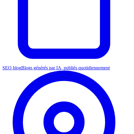
SEO blog
Blogs générés par IA, publiés quotidiennement