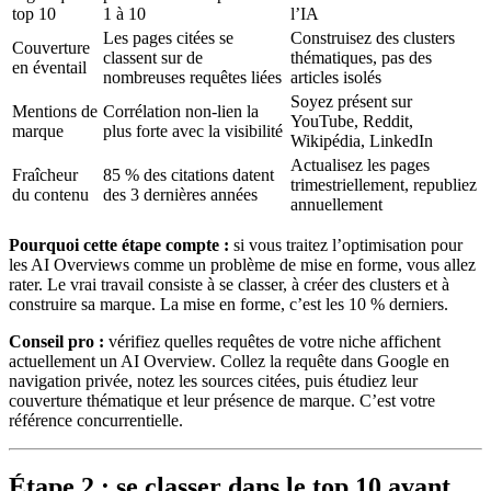
top 10
1 à 10
l’IA
Les pages citées se
Construisez des clusters
Couverture
classent sur de
thématiques, pas des
en éventail
nombreuses requêtes liées
articles isolés
Soyez présent sur
Mentions de
Corrélation non-lien la
YouTube, Reddit,
marque
plus forte avec la visibilité
Wikipédia, LinkedIn
Actualisez les pages
Fraîcheur
85 % des citations datent
trimestriellement, republiez
du contenu
des 3 dernières années
annuellement
Pourquoi cette étape compte :
si vous traitez l’optimisation pour
les AI Overviews comme un problème de mise en forme, vous allez
rater. Le vrai travail consiste à se classer, à créer des clusters et à
construire sa marque. La mise en forme, c’est les 10 % derniers.
Conseil pro :
vérifiez quelles requêtes de votre niche affichent
actuellement un AI Overview. Collez la requête dans Google en
navigation privée, notez les sources citées, puis étudiez leur
couverture thématique et leur présence de marque. C’est votre
référence concurrentielle.
Étape 2 : se classer dans le top 10 avant