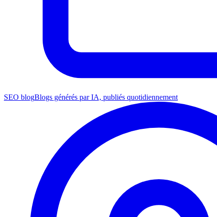
SEO blog
Blogs générés par IA, publiés quotidiennement