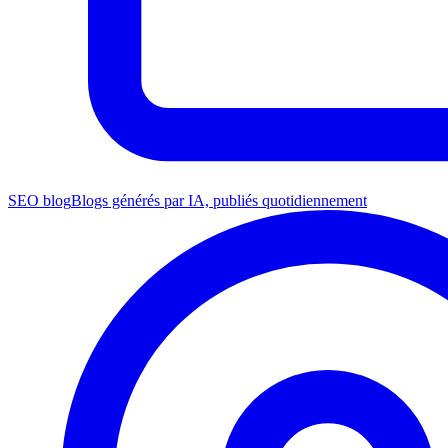
SEO blog
Blogs générés par IA, publiés quotidiennement