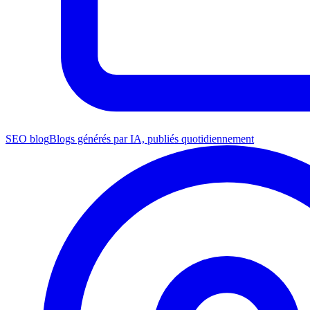
SEO blog
Blogs générés par IA, publiés quotidiennement