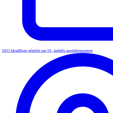
SEO blog
Blogs générés par IA, publiés quotidiennement