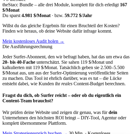
theStacc Bundle – alle drei Module, komplett für dich erledigt
167
$/Monat
Du sparst
4.981 $/Monat
· bzw.
59.772 $/Jahr
Willst du das gleiche Ergebnis für einen Bruchteil der Kosten?
Finden wir heraus, ob deine Website dafür infrage kommt.
Mein kostenloses Audit holen →
Die Ausführungsrechnung
Jeder Surfer-Abonnent, den wir befragt haben, hat das um etwa das
20- bis 40-Fache
unterschätzt. Sie sahen 119 $/Monat und
kalkulierten mit 119 $/Monat. Tatsächlich geben sie 2.500–5.500
$/Monat aus, um aus der Surfer-Optimierung veröffentlichte Seiten
zu machen. Das Tool ist ehrlich darüber, was es tut – die Lücke
entsteht dabei, wie Kunden ihr
reales
Content-Budget berechnen.
Fragst du dich, ob Surfer reicht – oder ob du eigentlich ein
Content-Team brauchst?
Wir prüfen deine Website und zeigen dir genau, was für
dein
Unternehmen den höchsten ROI bringt – DIY-Tool, Agentur oder
komplett übernommene Plattform.
Mein Strategiegespräch buchen
→
30 Min. · Kostenloses