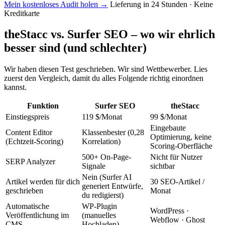
Mein kostenloses Audit holen
→
Lieferung in 24 Stunden · Keine
Kreditkarte
theStacc vs. Surfer SEO – wo wir ehrlich
besser sind (und schlechter)
Wir haben diesen Test geschrieben. Wir sind Wettbewerber. Lies
zuerst den Vergleich, damit du alles Folgende richtig einordnen
kannst.
Funktion
Surfer SEO
theStacc
Einstiegspreis
119 $/Monat
99 $/Monat
Eingebaute
Content Editor
Klassenbester (0,28
Optimierung, keine
(Echtzeit-Scoring)
Korrelation)
Scoring-Oberfläche
500+ On-Page-
Nicht für Nutzer
SERP Analyzer
Signale
sichtbar
Nein (Surfer AI
Artikel werden für dich
30 SEO-Artikel /
generiert Entwürfe,
geschrieben
Monat
du redigierst)
Automatische
WP-Plugin
WordPress ·
Veröffentlichung im
(manuelles
Webflow · Ghost
CMS
Hochladen)