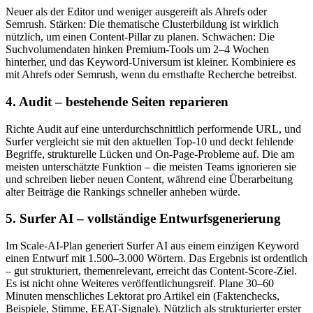
Neuer als der Editor und weniger ausgereift als Ahrefs oder
Semrush. Stärken: Die thematische Clusterbildung ist wirklich
nützlich, um einen Content-Pillar zu planen. Schwächen: Die
Suchvolumendaten hinken Premium-Tools um 2–4 Wochen
hinterher, und das Keyword-Universum ist kleiner. Kombiniere es
mit Ahrefs oder Semrush, wenn du ernsthafte Recherche betreibst.
4. Audit – bestehende Seiten reparieren
Richte Audit auf eine unterdurchschnittlich performende URL, und
Surfer vergleicht sie mit den aktuellen Top-10 und deckt fehlende
Begriffe, strukturelle Lücken und On-Page-Probleme auf. Die am
meisten unterschätzte Funktion – die meisten Teams ignorieren sie
und schreiben lieber neuen Content, während eine Überarbeitung
alter Beiträge die Rankings schneller anheben würde.
5. Surfer AI – vollständige Entwurfsgenerierung
Im Scale-AI-Plan generiert Surfer AI aus einem einzigen Keyword
einen Entwurf mit 1.500–3.000 Wörtern. Das Ergebnis ist ordentlich
– gut strukturiert, themenrelevant, erreicht das Content-Score-Ziel.
Es ist nicht ohne Weiteres veröffentlichungsreif. Plane 30–60
Minuten menschliches Lektorat pro Artikel ein (Faktenchecks,
Beispiele, Stimme, EEAT-Signale). Nützlich als strukturierter erster