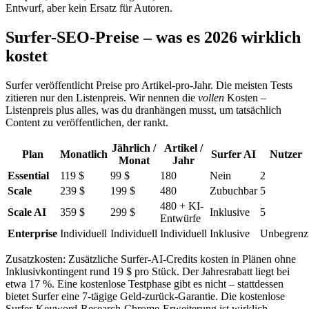
Entwurf, aber kein Ersatz für Autoren.
Surfer-SEO-Preise – was es 2026 wirklich
kostet
Surfer veröffentlicht Preise pro Artikel-pro-Jahr. Die meisten Tests
zitieren nur den Listenpreis. Wir nennen die
vollen
Kosten –
Listenpreis plus alles, was du dranhängen musst, um tatsächlich
Content zu veröffentlichen, der rankt.
Jährlich /
Artikel /
Plan
Monatlich
Surfer AI
Nutzer
Monat
Jahr
Essential
119 $
99 $
180
Nein
2
Scale
239 $
199 $
480
Zubuchbar
5
480 + KI-
Scale AI
359 $
299 $
Inklusive
5
Entwürfe
Enterprise
Individuell
Individuell
Individuell
Inklusive
Unbegrenz
Zusatzkosten: Zusätzliche Surfer-AI-Credits kosten in Plänen ohne
Inklusivkontingent rund 19 $ pro Stück. Der Jahresrabatt liegt bei
etwa 17 %. Eine kostenlose Testphase gibt es nicht – stattdessen
bietet Surfer eine 7-tägige Geld-zurück-Garantie. Die kostenlose
Surfer-Keyword-Research-Chrome-Erweiterung ist wirklich