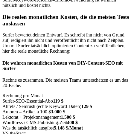
nützlich und kostet nichts.
Die realen monatlichen Kosten, die die meisten Tests
auslassen
Surfer bewertet deinen Entwurf. Es schreibt ihn nicht von Grund
auf, redigiert ihn nicht und veröffentlicht ihn nicht nach Zeitplan.
Um mit Surfer tatsächlich optimierten Content zu veröffentlichen,
hier die reale monatliche Rechnung:
Die wahren monatlichen Kosten von DIY-Content-SEO mit
Surfer
Rechne es zusammen. Die meisten Teams unterschätzen es um das
20-Fache.
Rechnung pro Monat
Surfer-SEO-Essential-Abo
119 $
Ahrefs / Semrush (echte Keyword-Daten)
129 $
Autoren – Artikel à 100 $
3.000 $
Lektorat + Projektmanagement
1.500 $
WordPress / CMS-Publishing-Zeit
400 $
Was du tatsächlich ausgibst
5.148 $/Monat
VS theStacc