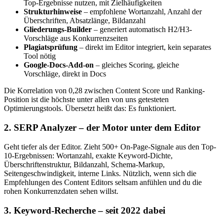
Top-Ergebnisse nutzen, mit Zielhäufigkeiten
Strukturhinweise
– empfohlene Wortanzahl, Anzahl der
Überschriften, Absatzlänge, Bildanzahl
Gliederungs-Builder
– generiert automatisch H2/H3-
Vorschläge aus Konkurrenzseiten
Plagiatsprüfung
– direkt im Editor integriert, kein separates
Tool nötig
Google-Docs-Add-on
– gleiches Scoring, gleiche
Vorschläge, direkt in Docs
Die Korrelation von 0,28 zwischen Content Score und Ranking-
Position ist die höchste unter allen von uns getesteten
Optimierungstools. Übersetzt heißt das: Es funktioniert.
2. SERP Analyzer – der Motor unter dem Editor
Geht tiefer als der Editor. Zieht 500+ On-Page-Signale aus den Top-
10-Ergebnissen: Wortanzahl, exakte Keyword-Dichte,
Überschriftenstruktur, Bildanzahl, Schema-Markup,
Seitengeschwindigkeit, interne Links. Nützlich, wenn sich die
Empfehlungen des Content Editors seltsam anfühlen und du die
rohen Konkurrenzdaten sehen willst.
3. Keyword-Recherche – seit 2022 dabei