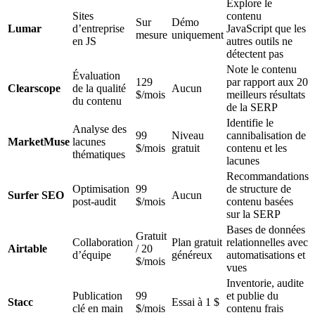
Explore le
Sites
contenu
Sur
Démo
Lumar
d’entreprise
JavaScript que les
mesure
uniquement
en JS
autres outils ne
détectent pas
Note le contenu
Évaluation
129
par rapport aux 20
Clearscope
de la qualité
Aucun
$/mois
meilleurs résultats
du contenu
de la SERP
Identifie le
Analyse des
99
Niveau
cannibalisation de
MarketMuse
lacunes
$/mois
gratuit
contenu et les
thématiques
lacunes
Recommandations
Optimisation
99
de structure de
Surfer SEO
Aucun
post-audit
$/mois
contenu basées
sur la SERP
Bases de données
Gratuit
Collaboration
Plan gratuit
relationnelles avec
Airtable
/ 20
d’équipe
généreux
automatisations et
$/mois
vues
Inventorie, audite
Publication
99
et publie du
Stacc
Essai à 1 $
clé en main
$/mois
contenu frais