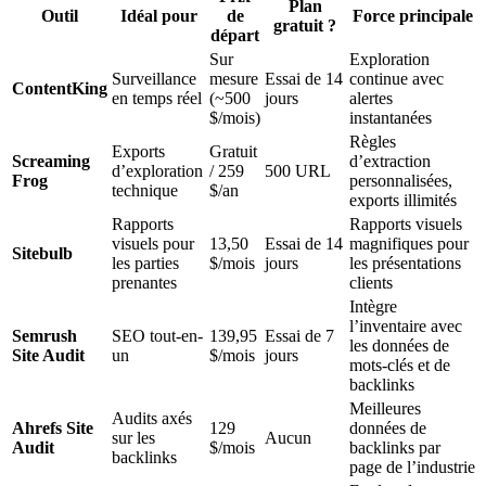
Plan
Outil
Idéal pour
de
Force principale
gratuit ?
départ
Sur
Exploration
Surveillance
mesure
Essai de 14
continue avec
ContentKing
en temps réel
(~500
jours
alertes
$/mois)
instantanées
Règles
Exports
Gratuit
Screaming
d’extraction
d’exploration
/ 259
500 URL
Frog
personnalisées,
technique
$/an
exports illimités
Rapports
Rapports visuels
visuels pour
13,50
Essai de 14
magnifiques pour
Sitebulb
les parties
$/mois
jours
les présentations
prenantes
clients
Intègre
l’inventaire avec
Semrush
SEO tout-en-
139,95
Essai de 7
les données de
Site Audit
un
$/mois
jours
mots-clés et de
backlinks
Meilleures
Audits axés
Ahrefs Site
129
données de
sur les
Aucun
Audit
$/mois
backlinks par
backlinks
page de l’industrie