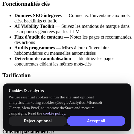
Fonctionnalités clés
Données SEO intégrées
— Connectez l’inventaire aux mots-
clés, backlinks et trafic
AI Visibility Toolkit
— Suivez les mentions de marque dans
les réponses générées par les LLM
Flux d’audit de contenu
— Notez les pages et recommandez
des actions
Audits programmés
— Mises à jour d’inventaire
hebdomadaires ou mensuelles automatisées
Détection de cannibalisation
— Identifiez les pages
concurrentes ciblant les mêmes mots-clés
Tarification
Pro :
139,95 $/mois — 5 projets, 500 mots-clés suivis
Cookies & analytics
Guru :
249,95 $/mois — 15 projets, 1 500 mots-clés suivis
We use essential cookies to run the site, and optional
Business :
499,95 $/mois — 40 projets, 5 000 mots-clés
analytics/marketing cookies (Google Analytics, Microsoft
suivis
Clarity, Meta Pixel) to improve theStacc and measure
Essai gratuit :
7 jours
campaigns. Read the
cookie policy
.
Qui devrait utiliser Semrush
Reject optional
Accept all
Convient parfaitement à :