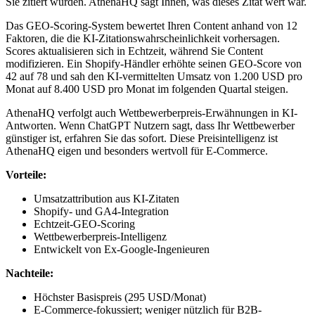
Sie zitiert wurden. AthenaHQ sagt Ihnen, was dieses Zitat wert war.
Das GEO-Scoring-System bewertet Ihren Content anhand von 12
Faktoren, die die KI-Zitationswahrscheinlichkeit vorhersagen.
Scores aktualisieren sich in Echtzeit, während Sie Content
modifizieren. Ein Shopify-Händler erhöhte seinen GEO-Score von
42 auf 78 und sah den KI-vermittelten Umsatz von 1.200 USD pro
Monat auf 8.400 USD pro Monat im folgenden Quartal steigen.
AthenaHQ verfolgt auch Wettbewerberpreis-Erwähnungen in KI-
Antworten. Wenn ChatGPT Nutzern sagt, dass Ihr Wettbewerber
günstiger ist, erfahren Sie das sofort. Diese Preisintelligenz ist
AthenaHQ eigen und besonders wertvoll für E-Commerce.
Vorteile:
Umsatzattribution aus KI-Zitaten
Shopify- und GA4-Integration
Echtzeit-GEO-Scoring
Wettbewerberpreis-Intelligenz
Entwickelt von Ex-Google-Ingenieuren
Nachteile:
Höchster Basispreis (295 USD/Monat)
E-Commerce-fokussiert; weniger nützlich für B2B-