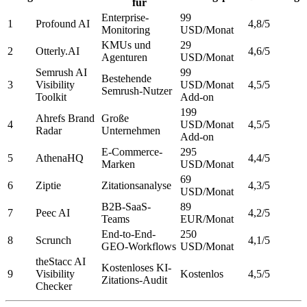
für
Enterprise-
99
1
Profound AI
4,8/5
Monitoring
USD/Monat
KMUs und
29
2
Otterly.AI
4,6/5
Agenturen
USD/Monat
Semrush AI
99
Bestehende
3
Visibility
USD/Monat
4,5/5
Semrush-Nutzer
Toolkit
Add-on
199
Ahrefs Brand
Große
4
USD/Monat
4,5/5
Radar
Unternehmen
Add-on
E-Commerce-
295
5
AthenaHQ
4,4/5
Marken
USD/Monat
69
6
Ziptie
Zitationsanalyse
4,3/5
USD/Monat
B2B-SaaS-
89
7
Peec AI
4,2/5
Teams
EUR/Monat
End-to-End-
250
8
Scrunch
4,1/5
GEO-Workflows
USD/Monat
theStacc AI
Kostenloses KI-
9
Visibility
Kostenlos
4,5/5
Zitations-Audit
Checker