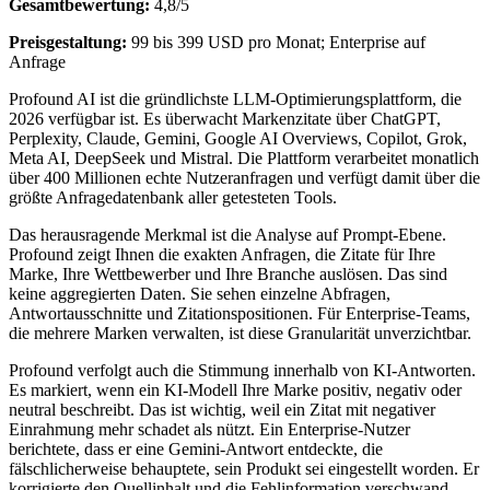
Gesamtbewertung:
4,8/5
Preisgestaltung:
99 bis 399 USD pro Monat; Enterprise auf
Anfrage
Profound AI ist die gründlichste LLM-Optimierungsplattform, die
2026 verfügbar ist. Es überwacht Markenzitate über ChatGPT,
Perplexity, Claude, Gemini, Google AI Overviews, Copilot, Grok,
Meta AI, DeepSeek und Mistral. Die Plattform verarbeitet monatlich
über 400 Millionen echte Nutzeranfragen und verfügt damit über die
größte Anfragedatenbank aller getesteten Tools.
Das herausragende Merkmal ist die Analyse auf Prompt-Ebene.
Profound zeigt Ihnen die exakten Anfragen, die Zitate für Ihre
Marke, Ihre Wettbewerber und Ihre Branche auslösen. Das sind
keine aggregierten Daten. Sie sehen einzelne Abfragen,
Antwortausschnitte und Zitationspositionen. Für Enterprise-Teams,
die mehrere Marken verwalten, ist diese Granularität unverzichtbar.
Profound verfolgt auch die Stimmung innerhalb von KI-Antworten.
Es markiert, wenn ein KI-Modell Ihre Marke positiv, negativ oder
neutral beschreibt. Das ist wichtig, weil ein Zitat mit negativer
Einrahmung mehr schadet als nützt. Ein Enterprise-Nutzer
berichtete, dass er eine Gemini-Antwort entdeckte, die
fälschlicherweise behauptete, sein Produkt sei eingestellt worden. Er
korrigierte den Quellinhalt und die Fehlinformation verschwand