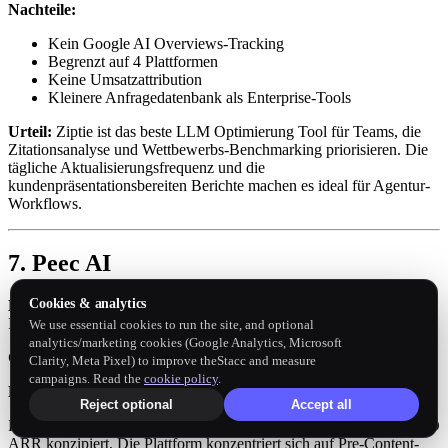
Nachteile:
Kein Google AI Overviews-Tracking
Begrenzt auf 4 Plattformen
Keine Umsatzattribution
Kleinere Anfragedatenbank als Enterprise-Tools
Urteil:
Ziptie ist das beste LLM Optimierung Tool für Teams, die
Zitationsanalyse und Wettbewerbs-Benchmarking priorisieren. Die
tägliche Aktualisierungsfrequenz und die
kundenpräsentationsbereiten Berichte machen es ideal für Agentur-
Workflows.
7. Peec AI
Cookies & analytics
Bestens geeignet für:
B2B-SaaS-Unternehmen, die eine schnelle
Implementierung benötigen
We use essential cookies to run the site, and optional
analytics/marketing cookies (Google Analytics, Microsoft
Gesamtbewertung:
4,2/5
Clarity, Meta Pixel) to improve theStacc and measure
campaigns. Read the
cookie policy
.
Preisgestaltung:
89 bis 499 EUR pro Monat
Reject optional
Accept all
Peec AI ist für B2B-SaaS-Unternehmen mit 5 bis 30 Millionen USD
ARR konzipiert. Die Plattform konzentriert sich auf Pre-Content-