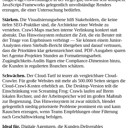
JavaScript-Frameworks gelegentlich unvollständige Renders
erzeugen, die einer Untersuchung bedürfen.
Stärken.
Die Visualisierungsebene hilft Stakeholdern, die keine
tiefen SEO-Praktiker sind, die Architektur einer Website zu
verstehen. Crawl-Maps machen interne Verlinkung konkret statt
abstrakt. Das Hinweissystem reduziert die Zeit, die ein Berater mit
der Triage von Ergebnissen verbringt — Sie können einem Junior-
Analysten einen Sitebulb-Bericht übergeben und darauf vertrauen,
dass die Prioritäten klar gekennzeichnet sind. PDF-Ausgaben sparen
bei Agentur-Projekten Stunden an Formatierungsarbeit.
Zugänglichkeits-Audits fügen eine Compliance-Dimension hinzu,
die Kunden in regulierten Branchen schätzen.
Schwächen.
Der Cloud-Tarif ist teurer als vergleichbare Cloud-
Crawler. Für große Websites mit mehr als 500.000 Seiten steigen die
Cloud-Crawl-Kosten erheblich an. Die Desktop-Version teilt die
Einschränkung von Screaming Frog: Crawls laufen auf Ihrem
lokalen Rechner, und der Arbeitsspeicher wird im großen Maßstab
zur Begrenzung. Das Hinweissystem ist zwar nützlich, blendet
gelegentlich niedrig-priorisierte Probleme prominent ein und kann
Rauschen erzeugen, wenn Teams Empfehlungen ohne Filterung
nach Geschäftswirkung befolgen.
Ideal für.
Digitale Agenturen, die Kunden-Deliverables