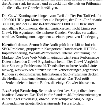
drei Jahren stark investiert, und es deckt nun die meisten Prüfungen
ab, die dedizierte Crawler bewältigen.
Die Crawl-Kontingente hängen vom Tarif ab: Der Pro-Tarif erlaubt
100.000 URLs pro Monat über alle Projekte, der Guru-Tarif erlaubt
300.000, und der Business-Tarif erlaubt 1.000.000. Diese sind
monatliche Kontingente, die sich zurücksetzen, nicht Limits pro
Crawl. Für Agenturen, die mehrere Kunden-Websites verwalten,
wird das Kontingentmanagement zu einer operativen Überlegung.
Kernfunktionen.
Semrush Site Audit prüft über 140 technische
SEO-Probleme, gruppiert in Kategorien: Crawlbarkeit, HTTPS-
Implementierung, Website-Performance, interne Verlinkung und
Markup. Die Core Web Vitals-Integration zieht reale Performance-
Daten neben den Crawl-Ergebnissen heran. Der Crawl-Vergleich
über Zeit zeigt Problemanzahl-Trends über mehrere Audit-Läufe
hinweg, was wirklich nützlich ist, um Verbesserungen gegenüber
Kunden zu demonstrieren. Internationale SEO-Prüfungen decken
die Hreflang-Implementierung detailliert ab. Das Tool prüft
außerdem defekte interne Bilder, die einige Crawler übersehen.
JavaScript-Rendering.
Semrush rendert JavaScript über einen
headless Browser. Das Tool ist für Standard-JS-Implementierungen
in der Regel zuverlässig, obwohl sehr komplexe Single-Page-
Anwendungen gelegentlich ergänzende Tests erfordern.