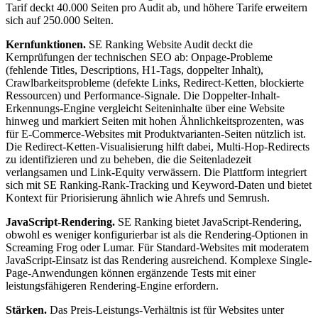
Tarif deckt 40.000 Seiten pro Audit ab, und höhere Tarife erweitern
sich auf 250.000 Seiten.
Kernfunktionen.
SE Ranking Website Audit deckt die
Kernprüfungen der technischen SEO ab: Onpage-Probleme
(fehlende Titles, Descriptions, H1-Tags, doppelter Inhalt),
Crawlbarkeitsprobleme (defekte Links, Redirect-Ketten, blockierte
Ressourcen) und Performance-Signale. Die Doppelter-Inhalt-
Erkennungs-Engine vergleicht Seiteninhalte über eine Website
hinweg und markiert Seiten mit hohen Ähnlichkeitsprozenten, was
für E-Commerce-Websites mit Produktvarianten-Seiten nützlich ist.
Die Redirect-Ketten-Visualisierung hilft dabei, Multi-Hop-Redirects
zu identifizieren und zu beheben, die die Seitenladezeit
verlangsamen und Link-Equity verwässern. Die Plattform integriert
sich mit SE Ranking-Rank-Tracking und Keyword-Daten und bietet
Kontext für Priorisierung ähnlich wie Ahrefs und Semrush.
JavaScript-Rendering.
SE Ranking bietet JavaScript-Rendering,
obwohl es weniger konfigurierbar ist als die Rendering-Optionen in
Screaming Frog oder Lumar. Für Standard-Websites mit moderatem
JavaScript-Einsatz ist das Rendering ausreichend. Komplexe Single-
Page-Anwendungen können ergänzende Tests mit einer
leistungsfähigeren Rendering-Engine erfordern.
Stärken.
Das Preis-Leistungs-Verhältnis ist für Websites unter