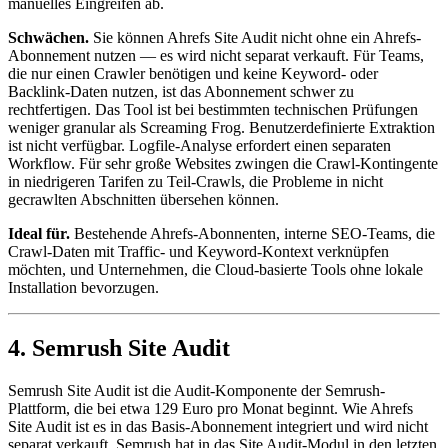
manuelles Eingreifen ab.
Schwächen.
Sie können Ahrefs Site Audit nicht ohne ein Ahrefs-
Abonnement nutzen — es wird nicht separat verkauft. Für Teams,
die nur einen Crawler benötigen und keine Keyword- oder
Backlink-Daten nutzen, ist das Abonnement schwer zu
rechtfertigen. Das Tool ist bei bestimmten technischen Prüfungen
weniger granular als Screaming Frog. Benutzerdefinierte Extraktion
ist nicht verfügbar. Logfile-Analyse erfordert einen separaten
Workflow. Für sehr große Websites zwingen die Crawl-Kontingente
in niedrigeren Tarifen zu Teil-Crawls, die Probleme in nicht
gecrawlten Abschnitten übersehen können.
Ideal für.
Bestehende Ahrefs-Abonnenten, interne SEO-Teams, die
Crawl-Daten mit Traffic- und Keyword-Kontext verknüpfen
möchten, und Unternehmen, die Cloud-basierte Tools ohne lokale
Installation bevorzugen.
4. Semrush Site Audit
Semrush Site Audit ist die Audit-Komponente der Semrush-
Plattform, die bei etwa 129 Euro pro Monat beginnt. Wie Ahrefs
Site Audit ist es in das Basis-Abonnement integriert und wird nicht
separat verkauft. Semrush hat in das Site Audit-Modul in den letzten