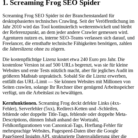
1. Screaming Frog SEO Spider
Screaming Frog SEO Spider ist der Branchenstandard für
desktopbasiertes technisches Crawling. Seit der Veröffentlichung im
Jahr 2010 wird das Tool kontinuierlich weiterentwickelt und bleibt
der Referenzpunkt, an dem jeder andere Crawler gemessen wird.
Agenturen nutzen es, interne SEO-Teams verlassen sich darauf, und
Freelancer, die ernsthafte technische Fähigkeiten benötigen, zahlen
die Jahreslizenz ohne zu zögern.
Die kostenpflichtige Lizenz kostet etwa 240 Euro pro Jahr. Die
kostenlose Version ist auf 500 URLs begrenzt, was sie für kleine
Websites und erste Tests nützlich macht, aber für jegliches Audit im
größeren Maßstab unpraktisch. Sobald Sie die Lizenz erwerben,
entfällt das URL-Limit — Sie können Websites mit Millionen von
Seiten crawlen, solange Ihr Rechner über genügend Arbeitsspeicher
verfügt, um die Arbeitslast zu bewältigen.
Kernfunktionen.
Screaming Frog deckt defekte Links (4xx-
Fehler), Serverfehler (5xx), Redirect-Ketten und -Schleifen,
fehlende oder doppelte Title-Tags, fehlende oder doppelte Meta-
Descriptions, dünnen Inhalt anhand der Wortzahl,
Fehlkonfigurationen von Canonical-Tags, Hreflang-Fehler für
mehrsprachige Websites, Pagespeed-Daten über die Google
PageSpeed Insights API, strukturierte Datenvalidierung über die