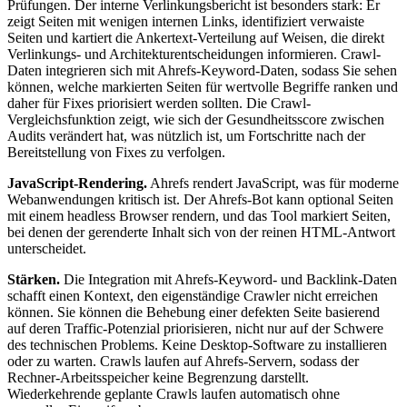
Prüfungen. Der interne Verlinkungsbericht ist besonders stark: Er
zeigt Seiten mit wenigen internen Links, identifiziert verwaiste
Seiten und kartiert die Ankertext-Verteilung auf Weisen, die direkt
Verlinkungs- und Architekturentscheidungen informieren. Crawl-
Daten integrieren sich mit Ahrefs-Keyword-Daten, sodass Sie sehen
können, welche markierten Seiten für wertvolle Begriffe ranken und
daher für Fixes priorisiert werden sollten. Die Crawl-
Vergleichsfunktion zeigt, wie sich der Gesundheitsscore zwischen
Audits verändert hat, was nützlich ist, um Fortschritte nach der
Bereitstellung von Fixes zu verfolgen.
JavaScript-Rendering.
Ahrefs rendert JavaScript, was für moderne
Webanwendungen kritisch ist. Der Ahrefs-Bot kann optional Seiten
mit einem headless Browser rendern, und das Tool markiert Seiten,
bei denen der gerenderte Inhalt sich von der reinen HTML-Antwort
unterscheidet.
Stärken.
Die Integration mit Ahrefs-Keyword- und Backlink-Daten
schafft einen Kontext, den eigenständige Crawler nicht erreichen
können. Sie können die Behebung einer defekten Seite basierend
auf deren Traffic-Potenzial priorisieren, nicht nur auf der Schwere
des technischen Problems. Keine Desktop-Software zu installieren
oder zu warten. Crawls laufen auf Ahrefs-Servern, sodass der
Rechner-Arbeitsspeicher keine Begrenzung darstellt.
Wiederkehrende geplante Crawls laufen automatisch ohne