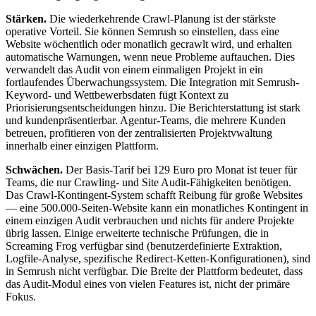
Stärken.
Die wiederkehrende Crawl-Planung ist der stärkste
operative Vorteil. Sie können Semrush so einstellen, dass eine
Website wöchentlich oder monatlich gecrawlt wird, und erhalten
automatische Warnungen, wenn neue Probleme auftauchen. Dies
verwandelt das Audit von einem einmaligen Projekt in ein
fortlaufendes Überwachungssystem. Die Integration mit Semrush-
Keyword- und Wettbewerbsdaten fügt Kontext zu
Priorisierungsentscheidungen hinzu. Die Berichterstattung ist stark
und kundenpräsentierbar. Agentur-Teams, die mehrere Kunden
betreuen, profitieren von der zentralisierten Projektvwaltung
innerhalb einer einzigen Plattform.
Schwächen.
Der Basis-Tarif bei 129 Euro pro Monat ist teuer für
Teams, die nur Crawling- und Site Audit-Fähigkeiten benötigen.
Das Crawl-Kontingent-System schafft Reibung für große Websites
— eine 500.000-Seiten-Website kann ein monatliches Kontingent in
einem einzigen Audit verbrauchen und nichts für andere Projekte
übrig lassen. Einige erweiterte technische Prüfungen, die in
Screaming Frog verfügbar sind (benutzerdefinierte Extraktion,
Logfile-Analyse, spezifische Redirect-Ketten-Konfigurationen), sind
in Semrush nicht verfügbar. Die Breite der Plattform bedeutet, dass
das Audit-Modul eines von vielen Features ist, nicht der primäre
Fokus.