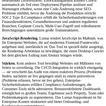
bedeutender Differenzierer: Entwicklungsteams können Crawls
automatisch als Teil einer Deployment-Pipeline auslösen und
Warnungen erhalten, wenn eine Code-Änderung neue SEO-
Probleme einführt, bevor die Änderung die Produktion erreicht.
SOC2 Type II-Compliance erfüllt die Sicherheitsanforderungen von
Finanzdienstleistern, Gesundheitswesen und anderen regulierten
Branchen. Geplante Crawls, Multi-User-Zugriff und rollenbasierte
Berechtigungen unterstützen große Teamstrukturen.
JavaScript-Rendering.
Lumar rendert JavaScript im Maßstab, was
für Enterprise-Websites, die auf modernen Frontend-Frameworks
aufgebaut sind, unerlässlich ist. Das Tool ist speziell dafür ausgelegt,
die Rendering-Arbeitslast zu bewältigen, die einen Desktop-Crawler
bei dem gleichen Auftrag zum Absturz bringen würde.
Stärken.
Kein anderes Tool bewältigt Websites mit Millionen von
Seiten so zuverlässig. Die CI/CD-Integration ist wirklich einzigartig
— sie verschiebt das Audit von einem reaktiven Prozess (Probleme
finden, nachdem sie live gegangen sind) zu einem präventiven
(Probleme erfassen, bevor sie live gehen). Enterprise-
Sicherheitsfeatures erfüllen Compliance-Anforderungen, die
Consumer-Tools nicht adressieren. Benutzerdefinierte Dashboards
ermöglichen es großen Teams, Ergebnisse nach Property, Team oder
Problemkategorie zu segmentieren. Das Lumar-Supportteam ist für
Enterprise-Konten strukturiert und bietet Onboarding- und
Konfigurationsunterstützung.