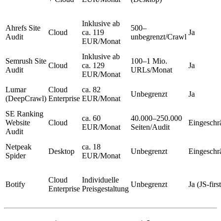
Inklusive ab
Ahrefs Site
500–
Cloud
ca. 119
Ja
Audit
unbegrenzt/Crawl
EUR/Monat
Inklusive ab
Semrush Site
100–1 Mio.
Cloud
ca. 129
Ja
Audit
URLs/Monat
EUR/Monat
Lumar
Cloud
ca. 82
Unbegrenzt
Ja
(DeepCrawl)
Enterprise
EUR/Monat
SE Ranking
ca. 60
40.000–250.000
Website
Cloud
Eingeschr
EUR/Monat
Seiten/Audit
Audit
Netpeak
ca. 18
Desktop
Unbegrenzt
Eingeschr
Spider
EUR/Monat
Cloud
Individuelle
Botify
Unbegrenzt
Ja (JS-first
Enterprise
Preisgestaltung