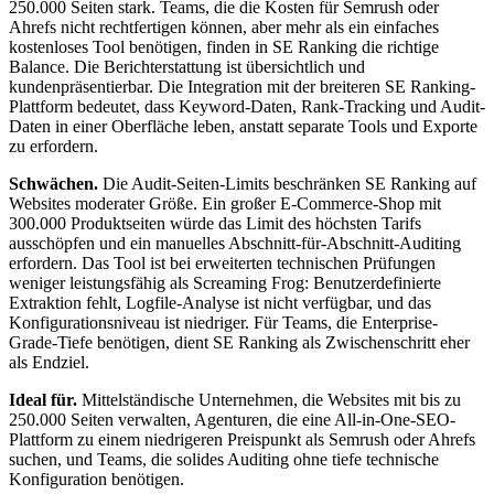
250.000 Seiten stark. Teams, die die Kosten für Semrush oder
Ahrefs nicht rechtfertigen können, aber mehr als ein einfaches
kostenloses Tool benötigen, finden in SE Ranking die richtige
Balance. Die Berichterstattung ist übersichtlich und
kundenpräsentierbar. Die Integration mit der breiteren SE Ranking-
Plattform bedeutet, dass Keyword-Daten, Rank-Tracking und Audit-
Daten in einer Oberfläche leben, anstatt separate Tools und Exporte
zu erfordern.
Schwächen.
Die Audit-Seiten-Limits beschränken SE Ranking auf
Websites moderater Größe. Ein großer E-Commerce-Shop mit
300.000 Produktseiten würde das Limit des höchsten Tarifs
ausschöpfen und ein manuelles Abschnitt-für-Abschnitt-Auditing
erfordern. Das Tool ist bei erweiterten technischen Prüfungen
weniger leistungsfähig als Screaming Frog: Benutzerdefinierte
Extraktion fehlt, Logfile-Analyse ist nicht verfügbar, und das
Konfigurationsniveau ist niedriger. Für Teams, die Enterprise-
Grade-Tiefe benötigen, dient SE Ranking als Zwischenschritt eher
als Endziel.
Ideal für.
Mittelständische Unternehmen, die Websites mit bis zu
250.000 Seiten verwalten, Agenturen, die eine All-in-One-SEO-
Plattform zu einem niedrigeren Preispunkt als Semrush oder Ahrefs
suchen, und Teams, die solides Auditing ohne tiefe technische
Konfiguration benötigen.