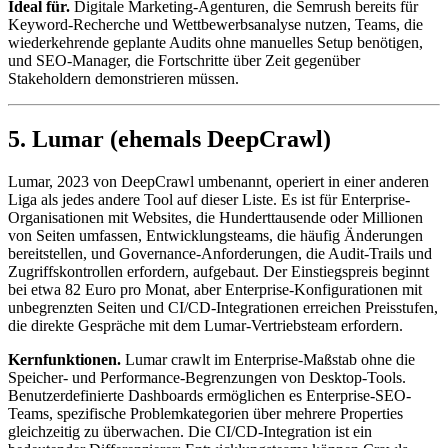
Ideal für.
Digitale Marketing-Agenturen, die Semrush bereits für
Keyword-Recherche und Wettbewerbsanalyse nutzen, Teams, die
wiederkehrende geplante Audits ohne manuelles Setup benötigen,
und SEO-Manager, die Fortschritte über Zeit gegenüber
Stakeholdern demonstrieren müssen.
5. Lumar (ehemals DeepCrawl)
Lumar, 2023 von DeepCrawl umbenannt, operiert in einer anderen
Liga als jedes andere Tool auf dieser Liste. Es ist für Enterprise-
Organisationen mit Websites, die Hunderttausende oder Millionen
von Seiten umfassen, Entwicklungsteams, die häufig Änderungen
bereitstellen, und Governance-Anforderungen, die Audit-Trails und
Zugriffskontrollen erfordern, aufgebaut. Der Einstiegspreis beginnt
bei etwa 82 Euro pro Monat, aber Enterprise-Konfigurationen mit
unbegrenzten Seiten und CI/CD-Integrationen erreichen Preisstufen,
die direkte Gespräche mit dem Lumar-Vertriebsteam erfordern.
Kernfunktionen.
Lumar crawlt im Enterprise-Maßstab ohne die
Speicher- und Performance-Begrenzungen von Desktop-Tools.
Benutzerdefinierte Dashboards ermöglichen es Enterprise-SEO-
Teams, spezifische Problemkategorien über mehrere Properties
gleichzeitig zu überwachen. Die CI/CD-Integration ist ein