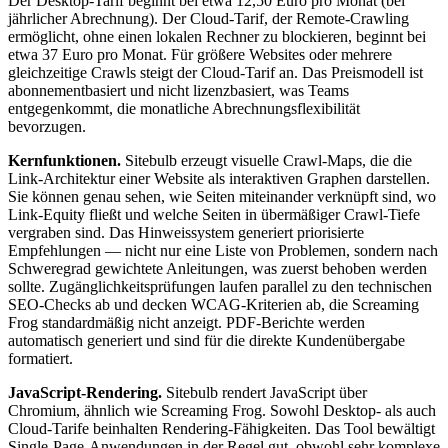
Der Desktop-Tarif beginnt bei etwa 12,50 Euro pro Monat (bei
jährlicher Abrechnung). Der Cloud-Tarif, der Remote-Crawling
ermöglicht, ohne einen lokalen Rechner zu blockieren, beginnt bei
etwa 37 Euro pro Monat. Für größere Websites oder mehrere
gleichzeitige Crawls steigt der Cloud-Tarif an. Das Preismodell ist
abonnementbasiert und nicht lizenzbasiert, was Teams
entgegenkommt, die monatliche Abrechnungsflexibilität
bevorzugen.
Kernfunktionen.
Sitebulb erzeugt visuelle Crawl-Maps, die die
Link-Architektur einer Website als interaktiven Graphen darstellen.
Sie können genau sehen, wie Seiten miteinander verknüpft sind, wo
Link-Equity fließt und welche Seiten in übermäßiger Crawl-Tiefe
vergraben sind. Das Hinweissystem generiert priorisierte
Empfehlungen — nicht nur eine Liste von Problemen, sondern nach
Schweregrad gewichtete Anleitungen, was zuerst behoben werden
sollte. Zugänglichkeitsprüfungen laufen parallel zu den technischen
SEO-Checks ab und decken WCAG-Kriterien ab, die Screaming
Frog standardmäßig nicht anzeigt. PDF-Berichte werden
automatisch generiert und sind für die direkte Kundenübergabe
formatiert.
JavaScript-Rendering.
Sitebulb rendert JavaScript über
Chromium, ähnlich wie Screaming Frog. Sowohl Desktop- als auch
Cloud-Tarife beinhalten Rendering-Fähigkeiten. Das Tool bewältigt
Single-Page-Anwendungen in der Regel gut, obwohl sehr komplexe