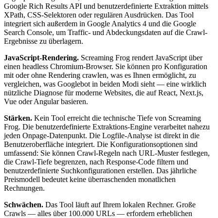
Google Rich Results API und benutzerdefinierte Extraktion mittels
XPath, CSS-Selektoren oder regulären Ausdrücken. Das Tool
integriert sich außerdem in Google Analytics 4 und die Google
Search Console, um Traffic- und Abdeckungsdaten auf die Crawl-
Ergebnisse zu überlagern.
JavaScript-Rendering.
Screaming Frog rendert JavaScript über
einen headless Chromium-Browser. Sie können pro Konfiguration
mit oder ohne Rendering crawlen, was es Ihnen ermöglicht, zu
vergleichen, was Googlebot in beiden Modi sieht — eine wirklich
nützliche Diagnose für moderne Websites, die auf React, Next.js,
Vue oder Angular basieren.
Stärken.
Kein Tool erreicht die technische Tiefe von Screaming
Frog. Die benutzerdefinierte Extraktions-Engine verarbeitet nahezu
jeden Onpage-Datenpunkt. Die Logfile-Analyse ist direkt in die
Benutzeroberfläche integriert. Die Konfigurationsoptionen sind
umfassend: Sie können Crawl-Regeln nach URL-Muster festlegen,
die Crawl-Tiefe begrenzen, nach Response-Code filtern und
benutzerdefinierte Suchkonfigurationen erstellen. Das jährliche
Preismodell bedeutet keine überraschenden monatlichen
Rechnungen.
Schwächen.
Das Tool läuft auf Ihrem lokalen Rechner. Große
Crawls — alles über 100.000 URLs — erfordern erheblichen