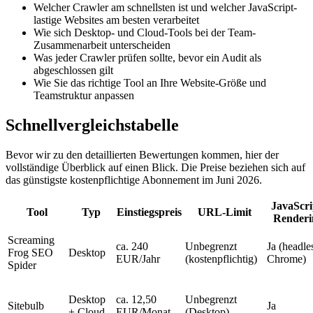
Welcher Crawler am schnellsten ist und welcher JavaScript-
lastige Websites am besten verarbeitet
Wie sich Desktop- und Cloud-Tools bei der Team-
Zusammenarbeit unterscheiden
Was jeder Crawler prüfen sollte, bevor ein Audit als
abgeschlossen gilt
Wie Sie das richtige Tool an Ihre Website-Größe und
Teamstruktur anpassen
Schnellvergleichstabelle
Bevor wir zu den detaillierten Bewertungen kommen, hier der
vollständige Überblick auf einen Blick. Die Preise beziehen sich auf
das günstigste kostenpflichtige Abonnement im Juni 2026.
JavaScri
Tool
Typ
Einstiegspreis
URL-Limit
Renderi
Screaming
ca. 240
Unbegrenzt
Ja (headle
Frog SEO
Desktop
EUR/Jahr
(kostenpflichtig)
Chrome)
Spider
Desktop
ca. 12,50
Unbegrenzt
Sitebulb
Ja
+ Cloud
EUR/Monat
(Desktop)