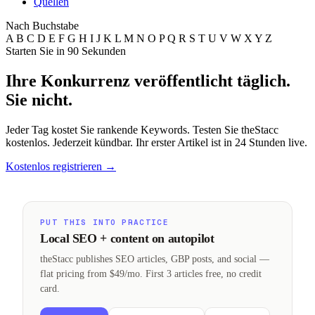
Quellen
Nach Buchstabe
A
B
C
D
E
F
G
H
I
J
K
L
M
N
O
P
Q
R
S
T
U
V
W
X
Y
Z
Starten Sie in 90 Sekunden
Ihre Konkurrenz veröffentlicht täglich.
Sie nicht.
Jeder Tag kostet Sie rankende Keywords. Testen Sie theStacc
kostenlos. Jederzeit kündbar. Ihr erster Artikel ist in 24 Stunden live.
Kostenlos registrieren
→
PUT THIS INTO PRACTICE
Local SEO + content on autopilot
theStacc publishes SEO articles, GBP posts, and social —
flat pricing from $49/mo. First 3 articles free, no credit
card.