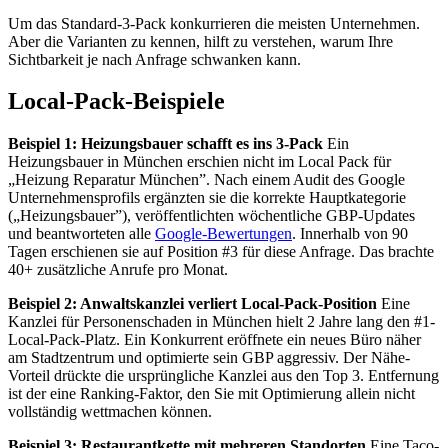
Um das Standard-3-Pack konkurrieren die meisten Unternehmen.
Aber die Varianten zu kennen, hilft zu verstehen, warum Ihre
Sichtbarkeit je nach Anfrage schwanken kann.
Local-Pack-Beispiele
Beispiel 1: Heizungsbauer schafft es ins 3-Pack
Ein
Heizungsbauer in München erschien nicht im Local Pack für
„Heizung Reparatur München”. Nach einem Audit des Google
Unternehmensprofils ergänzten sie die korrekte Hauptkategorie
(„Heizungsbauer”), veröffentlichten wöchentliche GBP-Updates
und beantworteten alle
Google-Bewertungen
. Innerhalb von 90
Tagen erschienen sie auf Position #3 für diese Anfrage. Das brachte
40+ zusätzliche Anrufe pro Monat.
Beispiel 2: Anwaltskanzlei verliert Local-Pack-Position
Eine
Kanzlei für Personenschaden in München hielt 2 Jahre lang den #1-
Local-Pack-Platz. Ein Konkurrent eröffnete ein neues Büro näher
am Stadtzentrum und optimierte sein GBP aggressiv. Der Nähe-
Vorteil drückte die ursprüngliche Kanzlei aus den Top 3. Entfernung
ist der eine Ranking-Faktor, den Sie mit Optimierung allein nicht
vollständig wettmachen können.
Beispiel 3: Restaurantkette mit mehreren Standorten
Eine Taco-