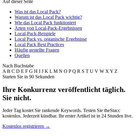
Auf dieser Seite
Was ist das Local Pack?
Warum ist das Local Pack wichtig?
Wie das Local Pack funktioniert
Arten von Local-Pack-Ergebnissen
Local-Pack-Beispiele
Local Pack vs. organische Ergebnisse
Local Pack Best Practices
Häufig gestellte Fragen
Quellen
Nach Buchstabe
A
B
C
D
E
F
G
H
I
J
K
L
M
N
O
P
Q
R
S
T
U
V
W
X
Y
Z
Starten Sie in 90 Sekunden
Ihre Konkurrenz veröffentlicht täglich.
Sie nicht.
Jeder Tag kostet Sie rankende Keywords. Testen Sie theStacc
kostenlos. Jederzeit kündbar. Ihr erster Artikel ist in 24 Stunden live.
Kostenlos registrieren
→