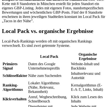
Kette mit 8 Standorten in München erstellt für jeden Standort ein
eigenes GBP-Listing. Jedes mit eigenen Fotos, standortspezifischen
Bewertungen und wöchentlichen
GBP-Posts
. Fünf der 8 Standorte
erscheinen in ihren jeweiligen Stadtteilen konstant im Local Pack für
„Tacos in der Nähe”.
Local Pack vs. organische Ergebnisse
Local-Pack-Rankings werden oft mit organischen Rankings
verwechselt. Es sind zwei getrennte Systeme.
Organische
Local Pack
Ergebnisse
Primäres
Daten des Google
Website-Inhalt und
Signal
Unternehmensprofils
Backlinks
Inhaltsrelevanz und
Schlüsselfaktor
Nähe zum Suchenden
Autorität
Lokaler Algorithmus
Ranking-
Kernalgorithmus (
E-
(Nähe, Relevanz,
Algorithmus
E-A-T
, Links, Inhalt)
Bekanntheit)
Anruf, Wegbeschreibung,
Klick zum Lesen des
Klickverhalten
Schnellbesuch
Inhalts
Dienstleister mit
Jede Website mit