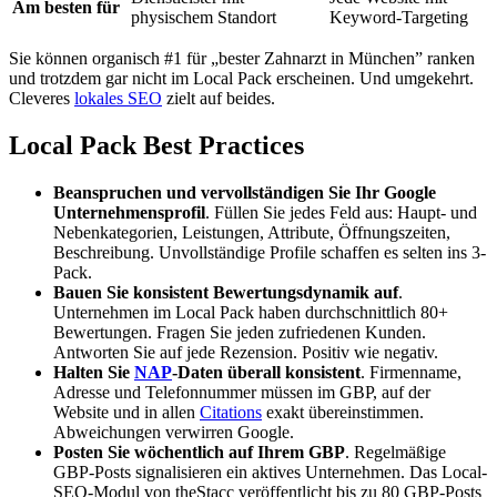
Am besten für
physischem Standort
Keyword-Targeting
Sie können organisch #1 für „bester Zahnarzt in München” ranken
und trotzdem gar nicht im Local Pack erscheinen. Und umgekehrt.
Cleveres
lokales SEO
zielt auf beides.
Local Pack Best Practices
Beanspruchen und vervollständigen Sie Ihr Google
Unternehmensprofil
. Füllen Sie jedes Feld aus: Haupt- und
Nebenkategorien, Leistungen, Attribute, Öffnungszeiten,
Beschreibung. Unvollständige Profile schaffen es selten ins 3-
Pack.
Bauen Sie konsistent Bewertungsdynamik auf
.
Unternehmen im Local Pack haben durchschnittlich 80+
Bewertungen. Fragen Sie jeden zufriedenen Kunden.
Antworten Sie auf jede Rezension. Positiv wie negativ.
Halten Sie
NAP
-Daten überall konsistent
. Firmenname,
Adresse und Telefonnummer müssen im GBP, auf der
Website und in allen
Citations
exakt übereinstimmen.
Abweichungen verwirren Google.
Posten Sie wöchentlich auf Ihrem GBP
. Regelmäßige
GBP-Posts
signalisieren ein aktives Unternehmen. Das Local-
SEO-Modul von theStacc veröffentlicht bis zu 80 GBP-Posts