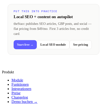
PUT THIS INTO PRACTICE
Local SEO + content on autopilot
theStacc publishes SEO articles, GBP posts, and social —
flat pricing from $49/mo. First 3 articles free, no credit
card.
Start free →
Local SEO module
See pricing
Produkt
Module
Funktionen
Integrationen
Preise
Changelog
Demo buchen →