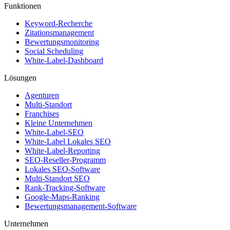
Funktionen
Keyword-Recherche
Zitationsmanagement
Bewertungsmonitoring
Social Scheduling
White-Label-Dashboard
Lösungen
Agenturen
Multi-Standort
Franchises
Kleine Unternehmen
White-Label-SEO
White-Label Lokales SEO
White-Label-Reporting
SEO-Reseller-Programm
Lokales SEO-Software
Multi-Standort SEO
Rank-Tracking-Software
Google-Maps-Ranking
Bewertungsmanagement-Software
Unternehmen