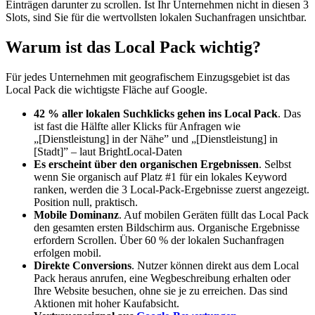
Einträgen darunter zu scrollen. Ist Ihr Unternehmen nicht in diesen 3
Slots, sind Sie für die wertvollsten lokalen Suchanfragen unsichtbar.
Warum ist das Local Pack wichtig?
Für jedes Unternehmen mit geografischem Einzugsgebiet ist das
Local Pack die wichtigste Fläche auf Google.
42 % aller lokalen Suchklicks gehen ins Local Pack
. Das
ist fast die Hälfte aller Klicks für Anfragen wie
„[Dienstleistung] in der Nähe” und „[Dienstleistung] in
[Stadt]” – laut BrightLocal-Daten
Es erscheint über den organischen Ergebnissen
. Selbst
wenn Sie organisch auf Platz #1 für ein lokales Keyword
ranken, werden die 3 Local-Pack-Ergebnisse zuerst angezeigt.
Position null, praktisch.
Mobile Dominanz
. Auf mobilen Geräten füllt das Local Pack
den gesamten ersten Bildschirm aus. Organische Ergebnisse
erfordern Scrollen. Über 60 % der lokalen Suchanfragen
erfolgen mobil.
Direkte Conversions
. Nutzer können direkt aus dem Local
Pack heraus anrufen, eine Wegbeschreibung erhalten oder
Ihre Website besuchen, ohne sie je zu erreichen. Das sind
Aktionen mit hoher Kaufabsicht.