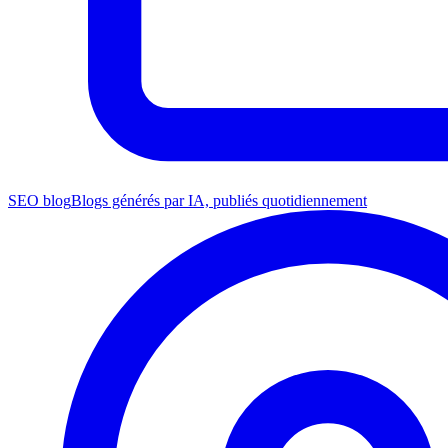
SEO blog
Blogs générés par IA, publiés quotidiennement